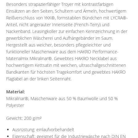
Besonders strapazierfähiger Troyer mit kontrastfarbigen
Einsätzen an den Seiten, Schultern und Ärmeln, hochwertigem
Reißverschluss von YKK®, formstabilen Bündchen mit LYCRA®-
Anteil, nicht angerauter Innenseite (French-Terry) und
Nackenband. Leasingkoller zur einfachen Kennzeichnung in der
gewerblichen Wäscherei und Aufhängebänder im Saum.
Hergestellt aus weicher, besonders pflegeleichter und
funktioneller Maschenware aus dem HAKRO Performance-
Materialmix Mikralinar®. Gewebtes HAKRO Necklabel aus
hochwertigem Kettsatin mit weichen, ultraschallgeschnittenen
Bandkanten für höchsten Tragekomfort und gewebtes HAKRO
Flaglabel an der linken Seitennaht.
Material:
Mikralinar®, Maschenware aus 50 % Baumwolle und 50 %
Polyester
Gewicht: 200 g/m²
Ausrüstung: einlaufvorbehandelt
Eigenschaft: geeignet für die Industriewäsche nach DIN EN