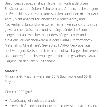
Besonders strapazierfähiger Troyer mit kontrastfarbigen
Einsätzen an den Seiten, Schultern und Ärmeln, hochwertigem
Reißverschluss von YKK®, formstabilen Bündchen mit LYCRA®-
Anteil, nicht angerauter Innenseite (French-Terry) und
Nackenband. Leasingkoller zur einfachen Kennzeichnung in der
gewerblichen Wäscherei und Aufhängebänder im Saum.
Hergestellt aus weicher, besonders pflegeleichter und
funktioneller Maschenware aus dem HAKRO Performance-
Materialmix Mikralinar®. Gewebtes HAKRO Necklabel aus
hochwertigem Kettsatin mit weichen, ultraschallgeschnittenen
Bandkanten für höchsten Tragekomfort und gewebtes HAKRO
Flaglabel an der linken Seitennaht.
Material:
Mikralinar®, Maschenware aus 50 % Baumwolle und 50 %
Polyester
Gewicht: 200 g/m²
Ausrüstung: einlaufvorbehandelt
Eigenschaft: geeignet für die Industriewäsche nach DIN EN