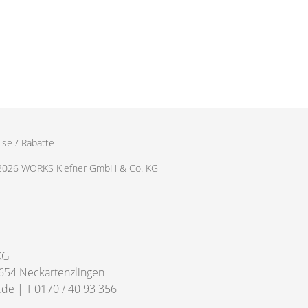
ise / Rabatte
2026 WORKS Kiefner GmbH & Co. KG
KG
654 Neckartenzlingen
.de
| T
0170 / 40 93 356