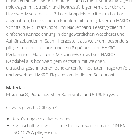
Einsätzen an den Seiten, Schultern und Ärmeln, kontrastfarbigem
Polokragen mit Streifen und kontrastfarbigen Ärmelbündchen.
Hochwertig verarbeitete 3-Loch-Knopfleiste mit extra haltbar
angenähten, bruchsicheren Knöpfen mit dem gelaserten HAKRO
Schriftzug. Mit Ersatzknopf und Nackenband. Leasingkoller zur
einfachen Kennzeichnung in der gewerblichen Wäscherei und
Aufhängebänder im Saum. Hergestellt aus weichem, besonders
pflegeleichtem und funktionellem Piqué aus dem HAKRO
Performance-Materialmix Mikralinar®. Gewebtes HAKRO
Necklabel aus hochwertigem Kettsatin mit weichen,
ultraschallgeschnittenen Bandkanten für höchsten Tragekomfort
und gewebtes HAKRO Flaglabel an der linken Seitennaht.
Material:
Mikralinar®, Piqué aus 50 % Baumwolle und 50 % Polyester
Gewebegewicht: 200 g/m²
Ausrüstung: einlaufvorbehandelt
Eigenschaft: geeignet für die Industriewäsche nach DIN EN
ISO 15797, pflegeleicht