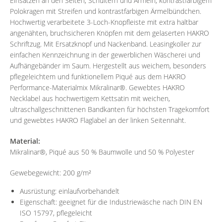
Einsätzen an den Seiten, Schultern und Ärmeln, kontrastfarbigem
Polokragen mit Streifen und kontrastfarbigen Ärmelbündchen.
Hochwertig verarbeitete 3-Loch-Knopfleiste mit extra haltbar
angenähten, bruchsicheren Knöpfen mit dem gelaserten HAKRO
Schriftzug. Mit Ersatzknopf und Nackenband. Leasingkoller zur
einfachen Kennzeichnung in der gewerblichen Wäscherei und
Aufhängebänder im Saum. Hergestellt aus weichem, besonders
pflegeleichtem und funktionellem Piqué aus dem HAKRO
Performance-Materialmix Mikralinar®. Gewebtes HAKRO
Necklabel aus hochwertigem Kettsatin mit weichen,
ultraschallgeschnittenen Bandkanten für höchsten Tragekomfort
und gewebtes HAKRO Flaglabel an der linken Seitennaht.
Material:
Mikralinar®, Piqué aus 50 % Baumwolle und 50 % Polyester
Gewebegewicht: 200 g/m²
Ausrüstung: einlaufvorbehandelt
Eigenschaft: geeignet für die Industriewäsche nach DIN EN
ISO 15797, pflegeleicht