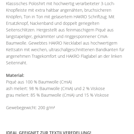
Klassisches Poloshirt mit hochwertig verarbeiteter 3-Loch-
Knopfleiste mit extra haltbar angenähten, bruchsicheren
Knöpfen, Ton in Ton mit gelasertem HAKRO Schriftzug. Mit
Ersatzknopf, Nackenband und doppelt geriegelten
Seitenschlitzen. Hergestellt aus feinmaschigem Piqué aus
langstapeliger, gekämmter und ringgesponnener CmiA-
Baumwolle. Gewebtes HAKRO Necklabel aus hochwertigem
Kettsatin mit weichen, ultraschallgeschnittenen Bandkanten für
angenehmen Tragekomfort und HAKRO Flaglabel an der linken
Seitennaht.
Material:
Piqué aus 100 % Baumwolle (CmiA)
ash meliert: 98 % Baumwolle (CmiA) und 2 % Viskose
grau meliert: 85 % Baumwolle (CmiA) und 15 % Viskose
Gewebegewicht: 200 g/m²
IDEAL GEEIGNET ZUR TEXTILVEREDELUNG!