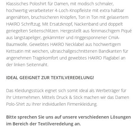
Klassisches Poloshirt für Damen, mit modisch schmaler,
hochwertig verarbeiteter 4-Loch-Knopfleiste mit extra haltbar
angenähten, bruchsicheren Knöpfen, Ton in Ton mit gelasertem
HAKRO Schriftzug. Mit Ersatzknopf, Nackenband und doppelt
geriegelten Seitenschlitzen. Hergestellt aus feinmaschigem Piqué
aus langstapeliger, gekämmter und ringgesponnener CmiA-
Baumwolle. Gewebtes HAKRO Necklabel aus hochwertigem
Kettsatin mit weichen, ultraschallgeschnittenen Bandkanten für
angenehmen Tragekomfort und gewebtes HAKRO Flaglabel an
der linken Seitennaht.
IDEAL GEEIGNET ZUR TEXTILVEREDELUNG!
Das Kleidungsstück eignet sich somit ideal als Werbeträger für
Ihr Unternehmen. Mittels Druck & Stick machen wir das Damen
Polo-Shirt zu Ihrer individuellen Firmenkleidung.
Bitte sprechen Sie uns auf unsere verschiedenen Lösungen
im Bereich der Textilveredelung an.