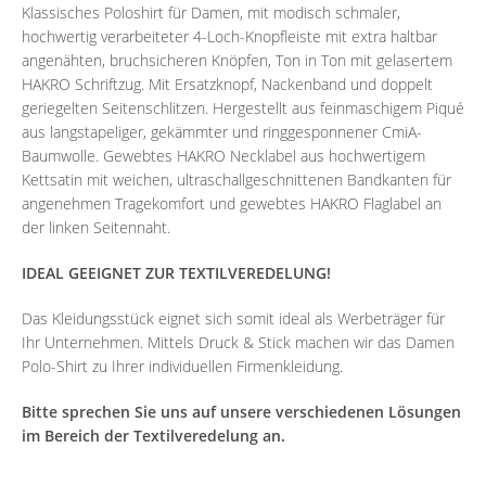
Klassisches Poloshirt für Damen, mit modisch schmaler,
hochwertig verarbeiteter 4-Loch-Knopfleiste mit extra haltbar
angenähten, bruchsicheren Knöpfen, Ton in Ton mit gelasertem
HAKRO Schriftzug. Mit Ersatzknopf, Nackenband und doppelt
geriegelten Seitenschlitzen. Hergestellt aus feinmaschigem Piqué
aus langstapeliger, gekämmter und ringgesponnener CmiA-
Baumwolle. Gewebtes HAKRO Necklabel aus hochwertigem
Kettsatin mit weichen, ultraschallgeschnittenen Bandkanten für
angenehmen Tragekomfort und gewebtes HAKRO Flaglabel an
der linken Seitennaht.
IDEAL GEEIGNET ZUR TEXTILVEREDELUNG!
Das Kleidungsstück eignet sich somit ideal als Werbeträger für
Ihr Unternehmen. Mittels Druck & Stick machen wir das Damen
Polo-Shirt zu Ihrer individuellen Firmenkleidung.
Bitte sprechen Sie uns auf unsere verschiedenen Lösungen
im Bereich der Textilveredelung an.