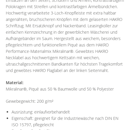
Einsätzen an den Seiten, Schultern und Ärmeln, kontrastfarbigem
Polokragen mit Streifen und kontrastfarbigen Ärmelbündchen.
Hochwertig verarbeitete 3-Loch-Knopfleiste mit extra haltbar
angenähten, bruchsicheren Knöpfen mit dem gelaserten HAKRO
Schriftzug. Mit Ersatzknopf und Nackenband. Leasingkoller zur
einfachen Kennzeichnung in der gewerblichen Wäscherei und
Aufhängebänder im Saum. Hergestellt aus weichem, besonders
pflegeleichtem und funktionellem Piqué aus dem HAKRO
Performance-Materialmix Mikralinar®. Gewebtes HAKRO
Necklabel aus hochwertigem Kettsatin mit weichen,
ultraschallgeschnittenen Bandkanten für höchsten Tragekomfort
und gewebtes HAKRO Flaglabel an der linken Seitennaht.
Material:
Mikralinar®, Piqué aus 50 % Baumwolle und 50 % Polyester
Gewebegewicht: 200 g/m²
Ausrüstung: einlaufvorbehandelt
Eigenschaft: geeignet für die Industriewäsche nach DIN EN
ISO 15797, pflegeleicht