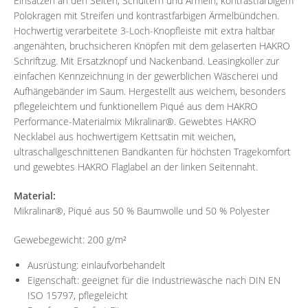
Einsätzen an den Seiten, Schultern und Ärmeln, kontrastfarbigem
Polokragen mit Streifen und kontrastfarbigen Ärmelbündchen.
Hochwertig verarbeitete 3-Loch-Knopfleiste mit extra haltbar
angenähten, bruchsicheren Knöpfen mit dem gelaserten HAKRO
Schriftzug. Mit Ersatzknopf und Nackenband. Leasingkoller zur
einfachen Kennzeichnung in der gewerblichen Wäscherei und
Aufhängebänder im Saum. Hergestellt aus weichem, besonders
pflegeleichtem und funktionellem Piqué aus dem HAKRO
Performance-Materialmix Mikralinar®. Gewebtes HAKRO
Necklabel aus hochwertigem Kettsatin mit weichen,
ultraschallgeschnittenen Bandkanten für höchsten Tragekomfort
und gewebtes HAKRO Flaglabel an der linken Seitennaht.
Material:
Mikralinar®, Piqué aus 50 % Baumwolle und 50 % Polyester
Gewebegewicht: 200 g/m²
Ausrüstung: einlaufvorbehandelt
Eigenschaft: geeignet für die Industriewäsche nach DIN EN
ISO 15797, pflegeleicht