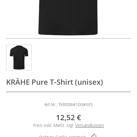
KRÄHE Pure T-Shirt (unisex)
Art.Nr.: TKR008#100#XXS
12,52 €
Preis exkl. MwSt. zzgl.
Versandkosten