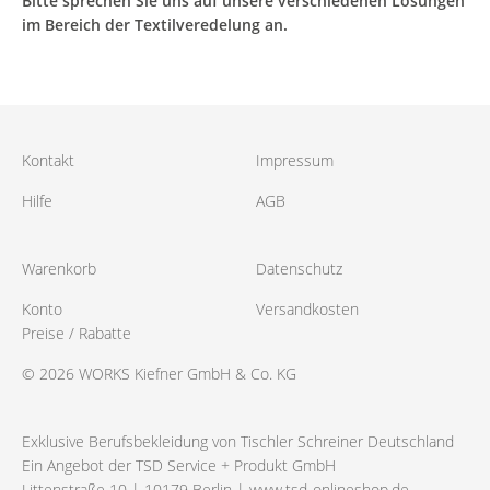
Bitte sprechen Sie uns auf unsere verschiedenen Lösungen
im Bereich der Textilveredelung an.
Kontakt
Impressum
Hilfe
AGB
Warenkorb
Datenschutz
Konto
Versandkosten
Preise / Rabatte
© 2026 WORKS Kiefner GmbH & Co. KG
Exklusive Berufsbekleidung von Tischler Schreiner Deutschland
Ein Angebot der TSD Service + Produkt GmbH
Littenstraße 10 | 10179 Berlin |
www.tsd-onlineshop.de