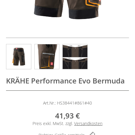
KRÄHE Performance Evo Bermuda
Art.Nr.: HS38441#861#40
41,93 €
Preis exkl. MwSt. zzgl.
Versandkosten