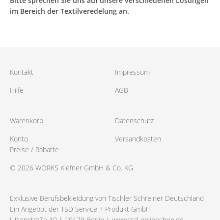
Bitte sprechen Sie uns auf unsere verschiedenen Lösungen
im Bereich der Textilveredelung an.
Kontakt
Impressum
Hilfe
AGB
Warenkorb
Datenschutz
Konto
Versandkosten
Preise / Rabatte
© 2026 WORKS Kiefner GmbH & Co. KG
Exklusive Berufsbekleidung von Tischler Schreiner Deutschland
Ein Angebot der TSD Service + Produkt GmbH
Littenstraße 10 | 10179 Berlin |
www.tsd-onlineshop.de