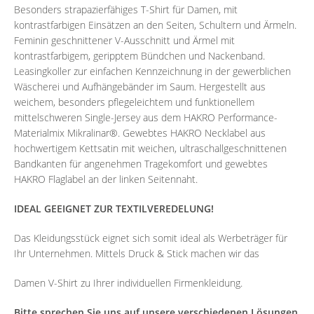
Besonders strapazierfähiges T-Shirt für Damen, mit
kontrastfarbigen Einsätzen an den Seiten, Schultern und Ärmeln.
Feminin geschnittener V-Ausschnitt und Ärmel mit
kontrastfarbigem, geripptem Bündchen und Nackenband.
Leasingkoller zur einfachen Kennzeichnung in der gewerblichen
Wäscherei und Aufhängebänder im Saum. Hergestellt aus
weichem, besonders pflegeleichtem und funktionellem
mittelschweren Single-Jersey aus dem HAKRO Performance-
Materialmix Mikralinar®. Gewebtes HAKRO Necklabel aus
hochwertigem Kettsatin mit weichen, ultraschallgeschnittenen
Bandkanten für angenehmen Tragekomfort und gewebtes
HAKRO Flaglabel an der linken Seitennaht.
IDEAL GEEIGNET ZUR TEXTILVEREDELUNG!
Das Kleidungsstück eignet sich somit ideal als Werbeträger für
Ihr Unternehmen. Mittels Druck & Stick machen wir das
Damen V-Shirt zu Ihrer individuellen Firmenkleidung.
Bitte sprechen Sie uns auf unsere verschiedenen Lösungen