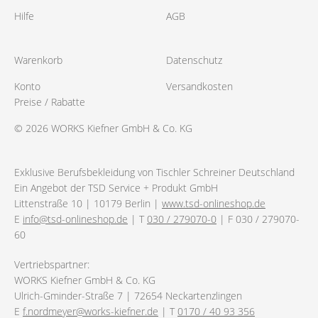
Hilfe
AGB
Warenkorb
Datenschutz
Konto
Versandkosten
Preise / Rabatte
© 2026 WORKS Kiefner GmbH & Co. KG
Exklusive Berufsbekleidung von Tischler Schreiner Deutschland
Ein Angebot der TSD Service + Produkt GmbH
Littenstraße 10 | 10179 Berlin |
www.tsd-onlineshop.de
E
info@tsd-onlineshop.de
| T
030 / 279070-0
| F 030 / 279070-
60
Vertriebspartner:
WORKS Kiefner GmbH & Co. KG
Ulrich-Gminder-Straße 7 | 72654 Neckartenzlingen
E
f.nordmeyer@works-kiefner.de
| T
0170 / 40 93 356