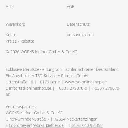
Hilfe
AGB
Warenkorb
Datenschutz
Konto
Versandkosten
Preise / Rabatte
© 2026 WORKS Kiefner GmbH & Co. KG
Exklusive Berufsbekleidung von Tischler Schreiner Deutschland
Ein Angebot der TSD Service + Produkt GmbH
Littenstraße 10 | 10179 Berlin |
www.tsd-onlineshop.de
E
info@tsd-onlineshop.de
| T
030 / 279070-0
| F 030 / 279070-
60
Vertriebspartner:
WORKS Kiefner GmbH & Co. KG
Ulrich-Gminder-Straße 7 | 72654 Neckartenzlingen
E
f.nordmeyer@works-kiefner.de
| T
0170 / 40 93 356