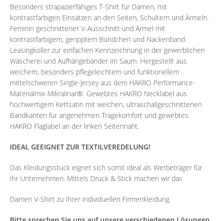
Besonders strapazierfähiges T-Shirt für Damen, mit
kontrastfarbigen Einsätzen an den Seiten, Schultern und Ärmeln.
Feminin geschnittener V-Ausschnitt und Ärmel mit
kontrastfarbigem, geripptem Bündchen und Nackenband.
Leasingkoller zur einfachen Kennzeichnung in der gewerblichen
Wäscherei und Aufhängebänder im Saum. Hergestellt aus
weichem, besonders pflegeleichtem und funktionellem
mittelschweren Single-Jersey aus dem HAKRO Performance-
Materialmix Mikralinar®. Gewebtes HAKRO Necklabel aus
hochwertigem Kettsatin mit weichen, ultraschallgeschnittenen
Bandkanten für angenehmen Tragekomfort und gewebtes
HAKRO Flaglabel an der linken Seitennaht.
IDEAL GEEIGNET ZUR TEXTILVEREDELUNG!
Das Kleidungsstück eignet sich somit ideal als Werbeträger für
Ihr Unternehmen. Mittels Druck & Stick machen wir das
Damen V-Shirt zu Ihrer individuellen Firmenkleidung.
Bitte sprechen Sie uns auf unsere verschiedenen Lösungen