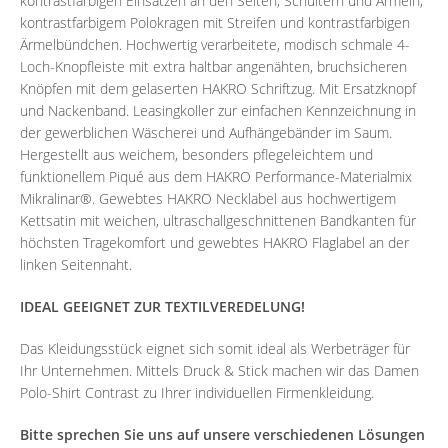
kontrastfarbigen Einsätzen an den Seiten, Schultern und Ärmeln,
kontrastfarbigem Polokragen mit Streifen und kontrastfarbigen
Ärmelbündchen. Hochwertig verarbeitete, modisch schmale 4-
Loch-Knopfleiste mit extra haltbar angenähten, bruchsicheren
Knöpfen mit dem gelaserten HAKRO Schriftzug. Mit Ersatzknopf
und Nackenband. Leasingkoller zur einfachen Kennzeichnung in
der gewerblichen Wäscherei und Aufhängebänder im Saum.
Hergestellt aus weichem, besonders pflegeleichtem und
funktionellem Piqué aus dem HAKRO Performance-Materialmix
Mikralinar®. Gewebtes HAKRO Necklabel aus hochwertigem
Kettsatin mit weichen, ultraschallgeschnittenen Bandkanten für
höchsten Tragekomfort und gewebtes HAKRO Flaglabel an der
linken Seitennaht.
IDEAL GEEIGNET ZUR TEXTILVEREDELUNG!
Das Kleidungsstück eignet sich somit ideal als Werbeträger für
Ihr Unternehmen. Mittels Druck & Stick machen wir das Damen
Polo-Shirt Contrast zu Ihrer individuellen Firmenkleidung.
Bitte sprechen Sie uns auf unsere verschiedenen Lösungen