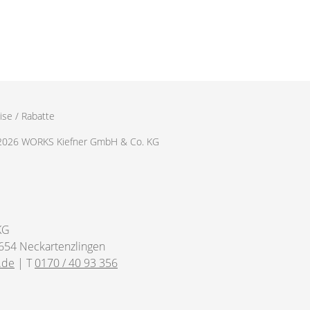
ise / Rabatte
2026 WORKS Kiefner GmbH & Co. KG
KG
654 Neckartenzlingen
.de
| T
0170 / 40 93 356