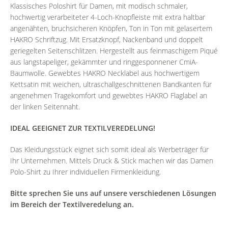
Klassisches Poloshirt für Damen, mit modisch schmaler,
hochwertig verarbeiteter 4-Loch-Knopfleiste mit extra haltbar
angenähten, bruchsicheren Knöpfen, Ton in Ton mit gelasertem
HAKRO Schriftzug. Mit Ersatzknopf, Nackenband und doppelt
geriegelten Seitenschlitzen. Hergestellt aus feinmaschigem Piqué
aus langstapeliger, gekämmter und ringgesponnener CmiA-
Baumwolle. Gewebtes HAKRO Necklabel aus hochwertigem
Kettsatin mit weichen, ultraschallgeschnittenen Bandkanten für
angenehmen Tragekomfort und gewebtes HAKRO Flaglabel an
der linken Seitennaht.
IDEAL GEEIGNET ZUR TEXTILVEREDELUNG!
Das Kleidungsstück eignet sich somit ideal als Werbeträger für
Ihr Unternehmen. Mittels Druck & Stick machen wir das Damen
Polo-Shirt zu Ihrer individuellen Firmenkleidung.
Bitte sprechen Sie uns auf unsere verschiedenen Lösungen
im Bereich der Textilveredelung an.