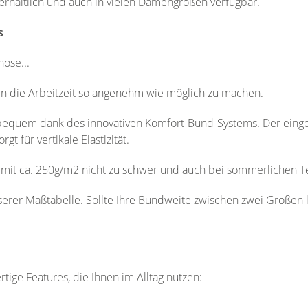
erhältlich und auch in vielen Damengrößen verfügbar.
s
hose...
en die Arbeitzeit so angenehm wie möglich zu machen.
bequem dank des innovativen Komfort-Bund-Systems. Der eingea
t für vertikale Elastizität.
 mit ca. 250g/m2 nicht zu schwer und auch bei sommerlichen T
serer Maßtabelle. Sollte Ihre Bundweite zwischen zwei Größen
ige Features, die Ihnen im Alltag nutzen: