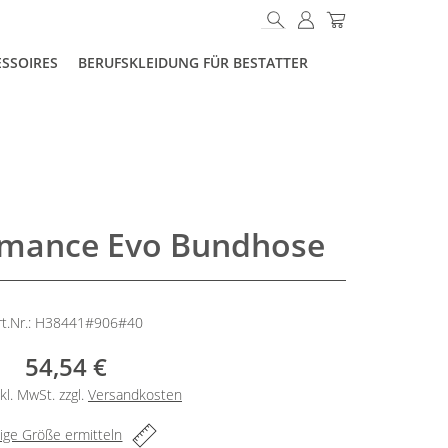
ESSOIRES
BERUFSKLEIDUNG FÜR BESTATTER
rmance Evo Bundhose
rt.Nr.: H38441#906#40
54,54 €
kl. MwSt. zzgl.
Versandkosten
tige Größe ermitteln