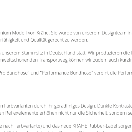
emium Modell von Krähe. Sie wurde von unserem Designteam in
fähigkeit und Qualität gerecht zu werden.
an unserem Stammsitz in Deutschland statt. Wir produzieren di
mweltschonenden Transportweg können wir zudem auch kurzfri
s Pro Bundhose" und "Performance Bundhose" vereint die Perf
n Farbvarianten durch ihr geradliniges Design. Dunkle Kontra
ten Reflexelemente erhöhen nicht nur die Sicherheit, sondern s
e nach Farbvariante) und das neue KRÄHE Rubber-Label sorgen fü