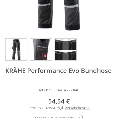
KRÄHE Performance Evo Bundhose
Art.Nr.: H38441#272#40
54,54 €
Preis exkl. MwSt. zzgl.
Versandkosten